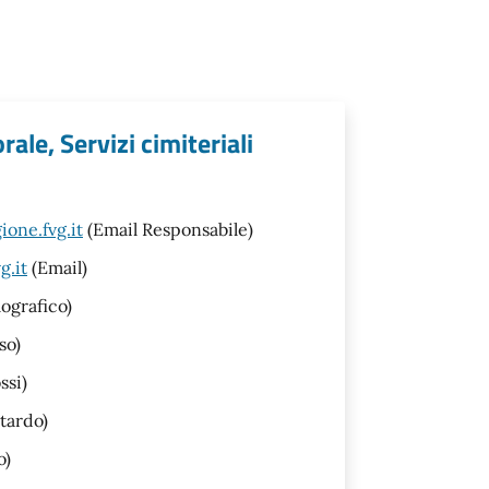
ale, Servizi cimiteriali
one.fvg.it
(Email Responsabile)
g.it
(Email)
ografico)
so)
ssi)
tardo)
o)