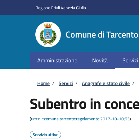
Salta al contenuto principale
Skip to footer content
Regione Friuli Venezia Giulia
Comune di Tarcento
Amministrazione
Novità
Servizi
Briciole di pane
Home
/
Servizi
/
Anagrafe e stato civile
/
Subentro in conce
(
urn:nir:comune.tarcento:regolamento:2017-10-10;53
)
Servizio attivo