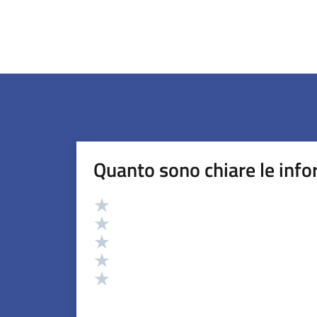
Quanto sono chiare le info
Valutazione
Valuta 5 stelle su 5
Valuta 4 stelle su 5
Valuta 3 stelle su 5
Valuta 2 stelle su 5
Valuta 1 stelle su 5