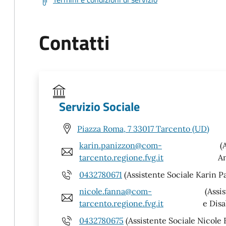
Contatti
Servizio Sociale
Piazza Roma, 7 33017 Tarcento (UD)
karin.panizzon@com-
(A
tarcento.regione.fvg.it
An
0432780671
(Assistente Sociale Karin P
nicole.fanna@com-
(Assis
tarcento.regione.fvg.it
e Disab
0432780675
(Assistente Sociale Nicole F