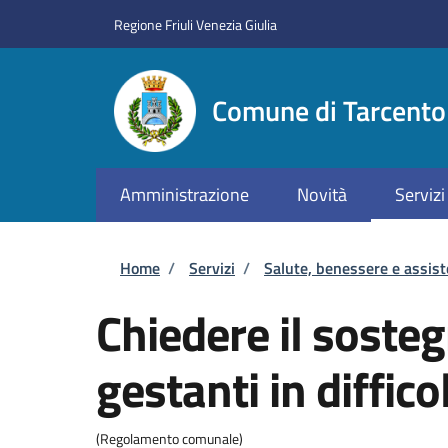
Salta al contenuto principale
Skip to footer content
Regione Friuli Venezia Giulia
Comune di Tarcento
Amministrazione
Novità
Servizi
Briciole di pane
Home
/
Servizi
/
Salute, benessere e assis
Chiedere il soste
gestanti in diffico
(Regolamento comunale)