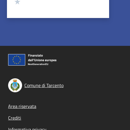
Valuta 1 stelle su 5
Comune di Tarcento
Footer menu
Area riservata
Crediti
Informativa privacy