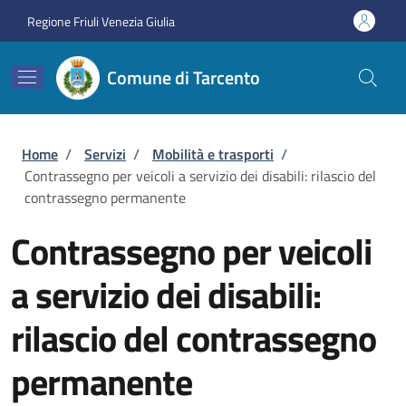
Salta al contenuto principale
Skip to footer content
Regione Friuli Venezia Giulia
Comune di Tarcento
Briciole di pane
Home
/
Servizi
/
Mobilità e trasporti
/
Contrassegno per veicoli a servizio dei disabili: rilascio del
contrassegno permanente
Contrassegno per veicoli
a servizio dei disabili:
rilascio del contrassegno
permanente