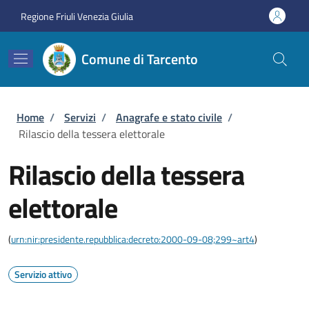
Salta al contenuto principale
Skip to footer content
Regione Friuli Venezia Giulia
Comune di Tarcento
Briciole di pane
Home
/
Servizi
/
Anagrafe e stato civile
/
Rilascio della tessera elettorale
Rilascio della tessera
elettorale
(
urn:nir:presidente.repubblica:decreto:2000-09-08;299~art4
)
Servizio attivo