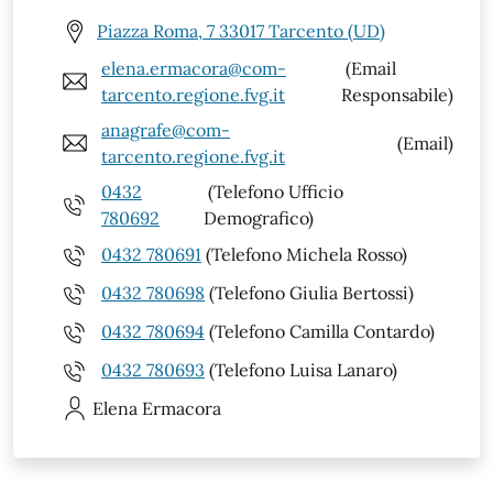
Piazza Roma, 7 33017 Tarcento (UD)
elena.ermacora@com-
(Email
tarcento.regione.fvg.it
Responsabile)
anagrafe@com-
(Email)
tarcento.regione.fvg.it
0432
(Telefono Ufficio
780692
Demografico)
0432 780691
(Telefono Michela Rosso)
0432 780698
(Telefono Giulia Bertossi)
0432 780694
(Telefono Camilla Contardo)
0432 780693
(Telefono Luisa Lanaro)
Elena
Ermacora