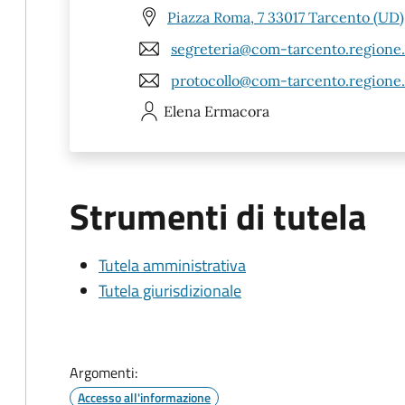
Piazza Roma, 7 33017 Tarcento (UD)
segreteria@com-tarcento.regione.f
protocollo@com-tarcento.regione.f
Elena
Ermacora
Strumenti di tutela
Tutela amministrativa
Tutela giurisdizionale
Argomenti:
Accesso all'informazione