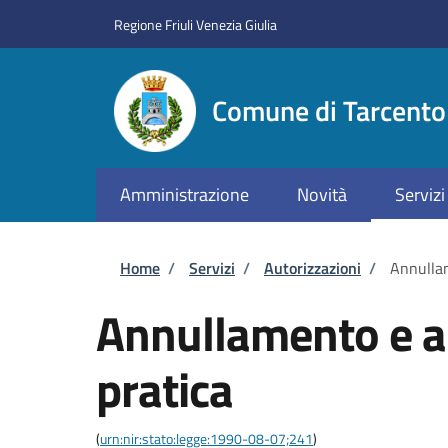
Salta al contenuto principale
Skip to footer content
Regione Friuli Venezia Giulia
Comune di Tarcento
Amministrazione
Novità
Servizi
Briciole di pane
Home
/
Servizi
/
Autorizzazioni
/
Annullam
Annullamento e ar
pratica
(
urn:nir:stato:legge:1990-08-07;241
)