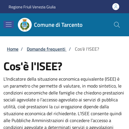
Salta al contenuto principale
Skip to footer content
Regione Friuli Venezia Giulia
Comune di Tarcento
Briciole di pane
Home
/
Domande frequenti
/
Cos'è l'ISEE?
Cos'è l'ISEE?
L'Indicatore della situazione economica equivalente (ISEE) è
un parametro che permette di valutare, in modo sintetico, le
condizioni economiche delle famiglie che chiedono prestazioni
sociali agevolate o l’accesso agevolato ai servizi di pubblica
utilità, cioè prestazioni la cui erogazione dipende dalla
situazione economica del richiedente. L’ISEE consente quindi
alle Pubbliche Amministrazioni di concedere l’accesso a
condizioni agevolate a determinati servizi o agevolazioni