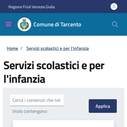
Salta al contenuto principale
Skip to footer content
Regione Friuli Venezia Giulia
Comune di Tarcento
Briciole di pane
Home
/
Servizi scolastici e per l'infanzia
Servizi scolastici e per
l'infanzia
Cerca i contenuti che nel
titolo contengono: