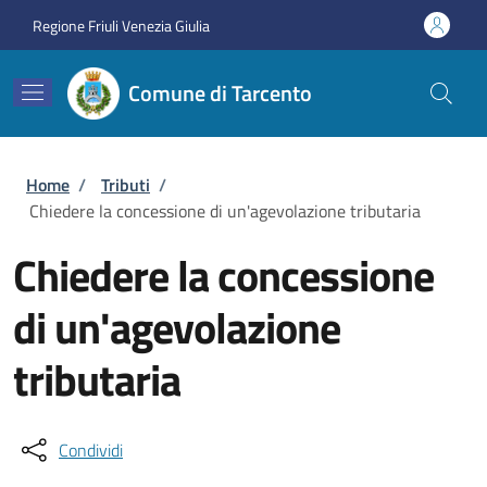
Salta al contenuto principale
Skip to footer content
Regione Friuli Venezia Giulia
Comune di Tarcento
Briciole di pane
Home
/
Tributi
/
Chiedere la concessione di un'agevolazione tributaria
Chiedere la concessione
di un'agevolazione
tributaria
Condividi